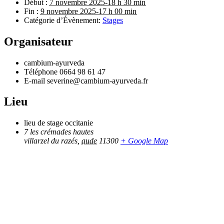
Début :
7 novembre 2025-18 h 30 min
Fin :
9 novembre 2025-17 h 00 min
Catégorie d’Évènement:
Stages
Organisateur
cambium-ayurveda
Téléphone
0664 98 61 47
E-mail
severine@cambium-ayurveda.fr
Lieu
lieu de stage occitanie
7 les crémades hautes
villarzel du razés
,
aude
11300
+ Google Map